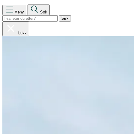
Meny
Søk
Lukk