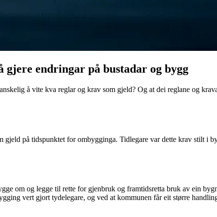
e å gjere endringar på bustadar og bygg
nskelig å vite kva reglar og krav som gjeld? Og at dei reglane og krava
gjeld på tidspunktet for ombygginga. Tidlegare var dette krav stilt i 
ygge om og legge til rette for gjenbruk og framtidsretta bruk av ein by
ing vert gjort tydelegare, og ved at kommunen får eit større handlingsro