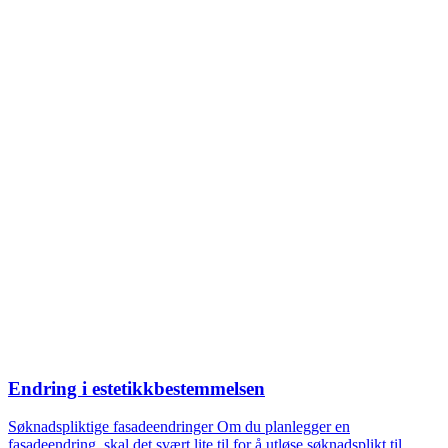
Endring i estetikkbestemmelsen
Søknadspliktige fasadeendringer Om du planlegger en
fasadeendring, skal det svært lite til for å utløse søknadsplikt til