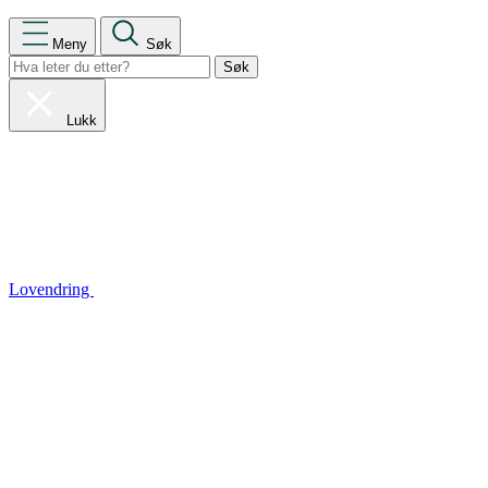
Meny
Søk
Lukk
Lovendring