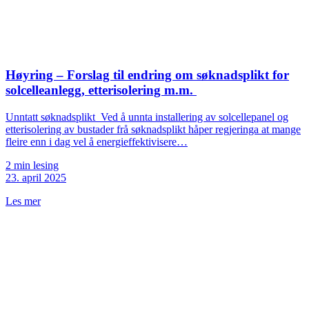
Høyring – Forslag til endring om søknadsplikt for
solcelleanlegg, etterisolering m.m.
Unntatt søknadsplikt Ved å unnta installering av solcellepanel og
etterisolering av bustader frå søknadsplikt håper regjeringa at mange
fleire enn i dag vel å energieffektivisere…
2 min lesing
23. april 2025
Les mer