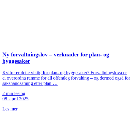
Ny forvaltningslov – verknader for plan- og
byggesaker
Kvifor er dette viktig for plan- og byggesaker? Forvaltningslova er
ei overordna ramme for all offentleg forvalting – og dermed også for
sakshandsaming etter plan-…
2 min lesing
08. april 2025
Les mer