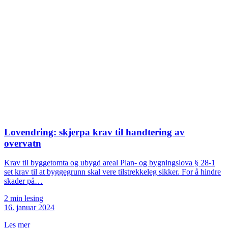
Lovendring: skjerpa krav til handtering av
overvatn
Krav til byggetomta og ubygd areal Plan- og bygningslova § 28-1
set krav til at byggegrunn skal vere tilstrekkeleg sikker. For å hindre
skader på…
2 min lesing
16. januar 2024
Les mer