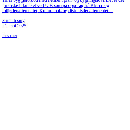
Tilrår byggjeforbod med heimel i plan- og bygningslova Det er det
juridiske fakultetet ved UiB som på oppdrag frå Klima- og
miljødepartementet, Kommunal- og distriktsdepartementet…
3 min lesing
21. mai 2025
Les mer