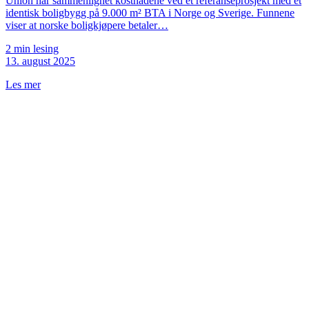
Union har sammenlignet kostnadene ved et referanseprosjekt med et
identisk boligbygg på 9.000 m² BTA i Norge og Sverige. Funnene
viser at norske boligkjøpere betaler…
2 min lesing
13. august 2025
Les mer