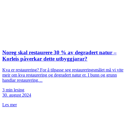
Noreg skal restaurere 30 % av degradert natur –
Korleis påverkar dette utbyggjarar?
Kva er restaurering? For å tilpasse seg restaureringsmålet må vi vite
meir om kva restaurering og degradert natur er. I bunn og grunn
handlar restaurering…
3 min lesing
30. august 2024
Les mer