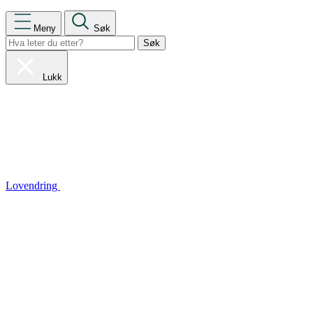
Meny
Søk
Lukk
Lovendring