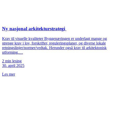
Ny nasjonal arkitekturstrategi
Krav til visuelle kvaliteter Byggenæringen er underlagt mange og
strenge krav i lov, forskrifter, reguleringsplaner, og diverse lokale
retningslinjer/normer/vedtak. Herunder også krav til arkitektonisk
utforming.…
2 min lesing
30. april 2025
Les mer