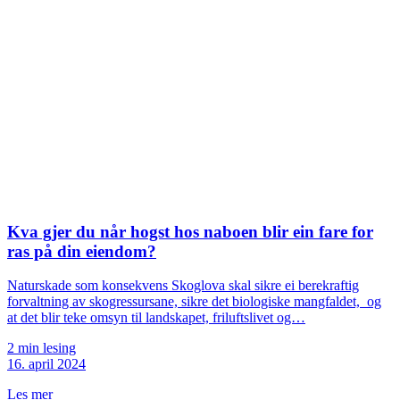
Kva gjer du når hogst hos naboen blir ein fare for
ras på din eiendom?
Naturskade som konsekvens Skoglova skal sikre ei berekraftig
forvaltning av skogressursane, sikre det biologiske mangfaldet, og
at det blir teke omsyn til landskapet, friluftslivet og…
2 min lesing
16. april 2024
Les mer