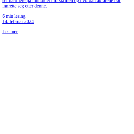
ser nærmere på innholdet i forskriften og hvordan aktørene bør
innrette seg etter denne.
6 min lesing
14. februar 2024
Les mer