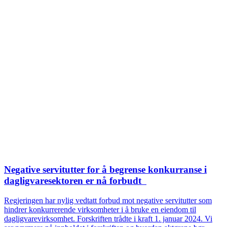
Negative servitutter for å begrense konkurranse i
dagligvaresektoren er nå forbudt
Regjeringen har nylig vedtatt forbud mot negative servitutter som
hindrer konkurrerende virksomheter i å bruke en eiendom til
dagligvarevirksomhet. Forskriften trådte i kraft 1. januar 2024. Vi