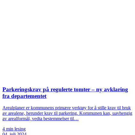
Parkeringskrav på regulerte tomter – ny avklaring
fra departementet
Arealplaner er kommunens primære verktøy for å stille krav til bruk
av arealene, herunder krav til parkering. Kommunen kan, uavhengig
av arealformål, vedta bestemmelser til…
4 min lesing
04. juli 2024