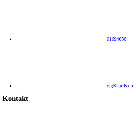
91694656
op@harris.no
Kontakt