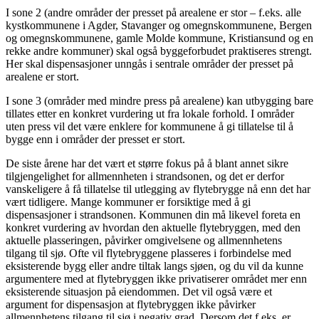
I sone 2 (andre områder der presset på arealene er stor – f.eks. alle
kystkommunene i Agder, Stavanger og omegnskommunene, Bergen
og omegnskommunene, gamle Molde kommune, Kristiansund og en
rekke andre kommuner) skal også byggeforbudet praktiseres strengt.
Her skal dispensasjoner unngås i sentrale områder der presset på
arealene er stort.
I sone 3 (områder med mindre press på arealene) kan utbygging bare
tillates etter en konkret vurdering ut fra lokale forhold. I områder
uten press vil det være enklere for kommunene å gi tillatelse til å
bygge enn i områder der presset er stort.
De siste årene har det vært et større fokus på å blant annet sikre
tilgjengelighet for allmennheten i strandsonen, og det er derfor
vanskeligere å få tillatelse til utlegging av flytebrygge nå enn det har
vært tidligere. Mange kommuner er forsiktige med å gi
dispensasjoner i strandsonen. Kommunen din må likevel foreta en
konkret vurdering av hvordan den aktuelle flytebryggen, med den
aktuelle plasseringen, påvirker omgivelsene og allmennhetens
tilgang til sjø. Ofte vil flytebryggene plasseres i forbindelse med
eksisterende bygg eller andre tiltak langs sjøen, og du vil da kunne
argumentere med at flytebryggen ikke privatiserer området mer enn
eksisterende situasjon på eiendommen. Det vil også være et
argument for dispensasjon at flytebryggen ikke påvirker
allmennhetens tilgang til sjø i negativ grad. Dersom det f.eks. er