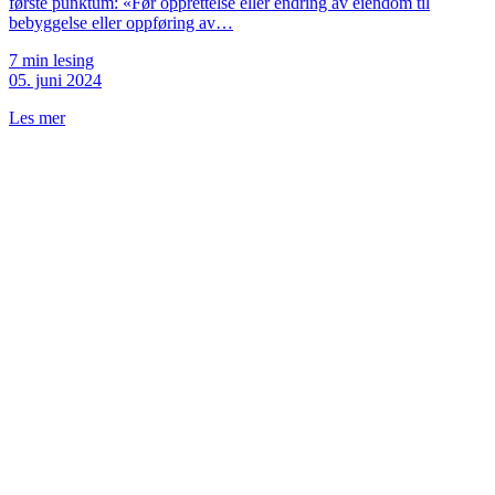
første punktum: «Før opprettelse eller endring av eiendom til
bebyggelse eller oppføring av…
7 min lesing
05. juni 2024
Les mer