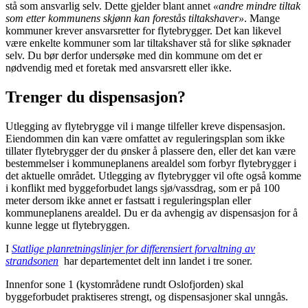
stå som ansvarlig selv. Dette gjelder blant annet
«andre mindre tiltak
som etter kommunens skjønn kan forestås tiltakshaver»
. Mange
kommuner krever ansvarsretter for flytebrygger. Det kan likevel
være enkelte kommuner som lar tiltakshaver stå for slike søknader
selv. Du bør derfor undersøke med din kommune om det er
nødvendig med et foretak med ansvarsrett eller ikke.
Trenger du dispensasjon?
Utlegging av flytebrygge vil i mange tilfeller kreve dispensasjon.
Eiendommen din kan være omfattet av reguleringsplan som ikke
tillater flytebrygger der du ønsker å plassere den, eller det kan være
bestemmelser i kommuneplanens arealdel som forbyr flytebrygger i
det aktuelle området. Utlegging av flytebrygger vil ofte også komme
i konflikt med byggeforbudet langs sjø/vassdrag, som er på 100
meter dersom ikke annet er fastsatt i reguleringsplan eller
kommuneplanens arealdel. Du er da avhengig av dispensasjon for å
kunne legge ut flytebryggen.
I
Statlige planretningslinjer for differensiert forvaltning av
strandsonen
har departementet delt inn landet i tre soner.
Innenfor sone 1 (kystområdene rundt Oslofjorden) skal
byggeforbudet praktiseres strengt, og dispensasjoner skal unngås.