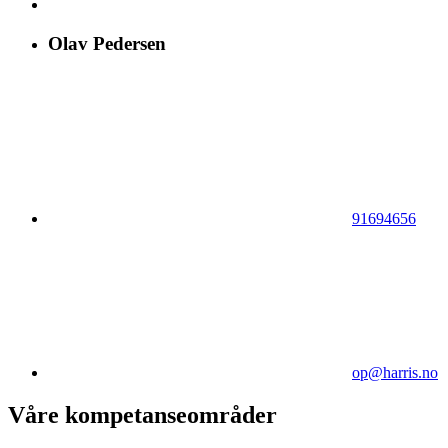
Olav Pedersen
91694656
op@harris.no
Våre kompetanseområder