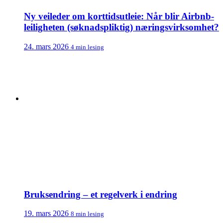
Ny veileder om korttidsutleie: Når blir Airbnb-
leiligheten (søknadspliktig) næringsvirksomhet?
24. mars 2026
4 min lesing
Bruksendring – et regelverk i endring
19. mars 2026
8 min lesing