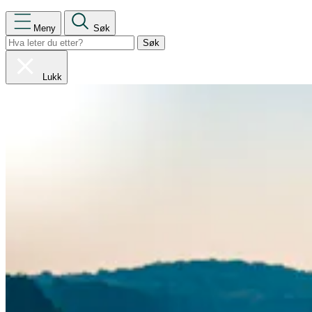
Meny
Søk
Lukk