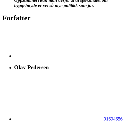
Oppsummert kan man derfor si at spørsmålet om
byggehøyde er vel så mye politikk som jus.
Forfatter
Olav Pedersen
91694656