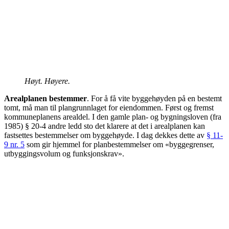
Høyt. Høyere.
Arealplanen bestemmer
. For å få vite byggehøyden på en bestemt
tomt, må man til plangrunnlaget for eiendommen. Først og fremst
kommuneplanens arealdel. I den gamle plan- og bygningsloven (fra
1985) § 20-4 andre ledd sto det klarere at det i arealplanen kan
fastsettes bestemmelser om byggehøyde. I dag dekkes dette av
§ 11-
9 nr. 5
som gir hjemmel for planbestemmelser om «byggegrenser,
utbyggingsvolum og funksjonskrav».