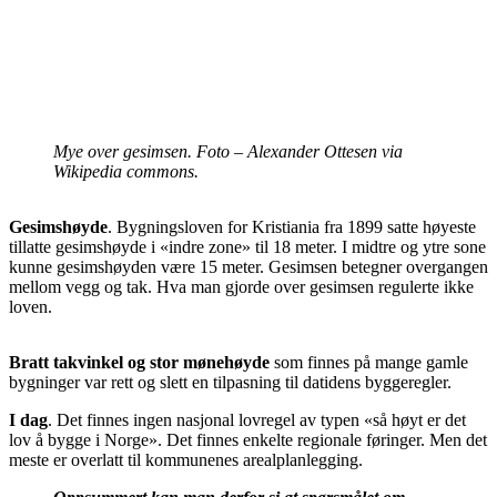
Mye over gesimsen. Foto – Alexander Ottesen via
Wikipedia commons.
Gesimshøyde
. Bygningsloven for Kristiania fra 1899 satte høyeste
tillatte gesimshøyde i «indre zone» til 18 meter. I midtre og ytre sone
kunne gesimshøyden være 15 meter. Gesimsen betegner overgangen
mellom vegg og tak. Hva man gjorde over gesimsen regulerte ikke
loven.
Bratt takvinkel og stor mønehøyde
som finnes på mange gamle
bygninger var rett og slett en tilpasning til datidens byggeregler.
I dag
. Det finnes ingen nasjonal lovregel av typen «så høyt er det
lov å bygge i Norge». Det finnes enkelte regionale føringer. Men det
meste er overlatt til kommunenes arealplanlegging.