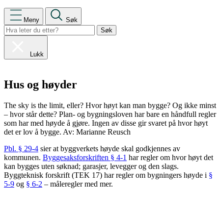
Meny
Søk
Lukk
Hus og høyder
The sky is the limit, eller? Hvor høyt kan man bygge? Og ikke minst
– hvor står dette? Plan- og bygningsloven har bare en håndfull regler
som har med høyde å gjøre. Ingen av disse gir svaret på hvor høyt
det er lov å bygge. Av: Marianne Reusch
Pbl. § 29-4
sier at byggverkets høyde skal godkjennes av
kommunen.
Byggesaksforskriften § 4-1
har regler om hvor høyt det
kan bygges uten søknad; garasjer, levegger og den slags.
Byggteknisk forskrift (TEK 17) har regler om bygningers høyde i
§
5-9
og
§ 6-2
– måleregler med mer.