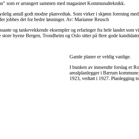
plan" som er arrangert sammen med magasinet Kommunalteknikk.
tydelig antall godt modne planvedtak. Som virker i skjønn forening med 
er jobbes det for bedre løsninger. Av: Marianne Reusch
ante og tankevekkende eksempler og erfaringer fra hele landet som vil 
. De store byene Bergen, Trondheim og Oslo sitter på flere gode kandida
Gamle planer er veldig vanlige.
I bunken av innsendte forslag er Ro
arealplanlegger i Bærum kommune, 
1923, vedtatt i 1927. Planlegging t