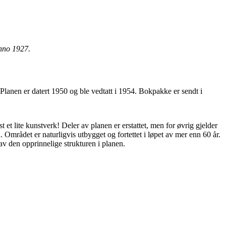
nno 1927.
lanen er datert 1950 og ble vedtatt i 1954. Bokpakke er sendt i
t et lite kunstverk! Deler av planen er erstattet, men for øvrig gjelder
n. Området er naturligvis utbygget og fortettet i løpet av mer enn 60 år.
v den opprinnelige strukturen i planen.