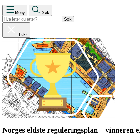
Meny
Søk
Lukk
Norges eldste reguleringsplan – vinneren e