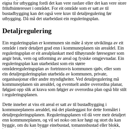
eigna for utbygging fordi det kan vere rasfare eller det kan vere store
friluftsinteresser i området. For eit område som er satt av til
bustadbygging kan det også vere krav til detaljregulering før
utbygging. Då må det utarbeidast ein reguleringsplan.
Detaljregulering
Ein reguleringsplan er kommunen sin måte å styre utviklinga av eit
område i meir detaljert grad enn i kommuneplanen sin arealdel. Ein
reguleringsplan er eit arealplankart med tilhøyrande føresegner som
angir bruk, vern og utforming av areal og fysiske omgjevnadar. Ein
reguleringsplan kan utarbeidast som ein større
områdereguleringsplan av fortrinnsvis kommunen sjølv, eller som
ein detaljreguleringsplan utarbeida av kommunen, private,
organisasjonar eller andre myndigheiter. Ved detaljregulering må
kommuneplanen sin arealdel, og eventuelt andre overordna planar,
følgjast opp slik at krava som følgjer av overordna plan også blir stilt
i reguleringsplanen.
Dette inneber at viss eit areal er satt av til bustadbygging i
kommuneplanens arealdel, må det planleggast for dette formålet i
detaljreguleringsplanen. Reguleringsplanen vil då vere meir detaljert
enn kommuneplanen, og vil sei noko om kor høgt og stort du kan
byggje, om du kan bygge einebustad, tomannsbustad eller blokk,