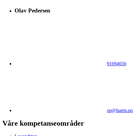
Olav Pedersen
91694656
op@harris.no
Våre kompetanseområder