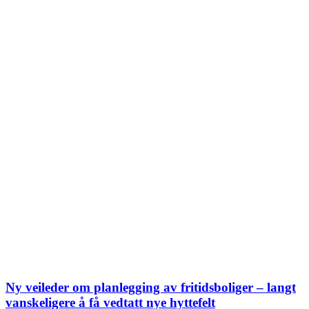
Ny veileder om planlegging av fritidsboliger – langt
vanskeligere å få vedtatt nye hyttefelt