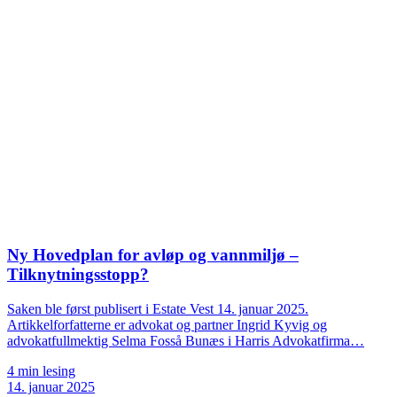
Ny Hovedplan for avløp og vannmiljø –
Tilknytningsstopp?
Saken ble først publisert i Estate Vest 14. januar 2025.
Artikkelforfatterne er advokat og partner Ingrid Kyvig og
advokatfullmektig Selma Fosså Bunæs i Harris Advokatfirma…
4 min lesing
14. januar 2025