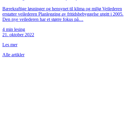
Bærekraftige løsninger og hensynet til klima og miljø Veilederen
erstatter veilederen Planlegging av fritidsbebyggelse utgitt i 2005.
Den nye veilederen har et større fokus på…
4 min lesing
21. oktober 2022
Les mer
Alle artikler