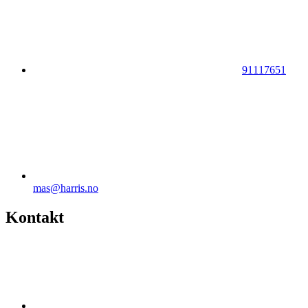
91117651
mas@harris.no
Kontakt