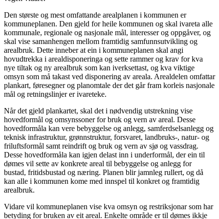
Den største og mest omfattande arealplanen i kommunen er
kommuneplanen. Den gjeld for heile kommunen og skal ivareta alle
kommunale, regionale og nasjonale mål, interesser og oppgåver, og
skal vise samanhengen mellom framtidig samfunnsutvikling og
arealbruk. Dette inneber at ein i kommuneplanen skal angi
hovudtrekka i arealdisponeringa og sette rammer og krav for kva
nye tiltak og ny arealbruk som kan iverksettast, og kva viktige
omsyn som må takast ved disponering av areala. Arealdelen omfattar
plankart, føresegner og planomtale der det går fram korleis nasjonale
mål og retningslinjer er ivareteke.
Når det gjeld plankartet, skal det i nødvendig utstrekning vise
hovedformål og omsynssoner for bruk og vern av areal. Desse
hovedformåla kan vere bebyggelse og anlegg, samferdselsanlegg og
teknisk infrastruktur, grønnstruktur, forsvaret, landbruks-, natur- og
friluftsformål samt reindrift og bruk og vern av sjø og vassdrag.
Desse hovedformåla kan igjen delast inn i underformål, der ein til
dømes vil sette av konkrete areal til bebyggelse og anlegg for
bustad, fritidsbustad og næring. Planen blir jamnleg rullert, og då
kan alle i kommunen kome med innspel til konkret og framtidig
arealbruk.
Vidare vil kommuneplanen vise kva omsyn og restriksjonar som har
betyding for bruken av eit areal. Enkelte område er til dømes ikkje