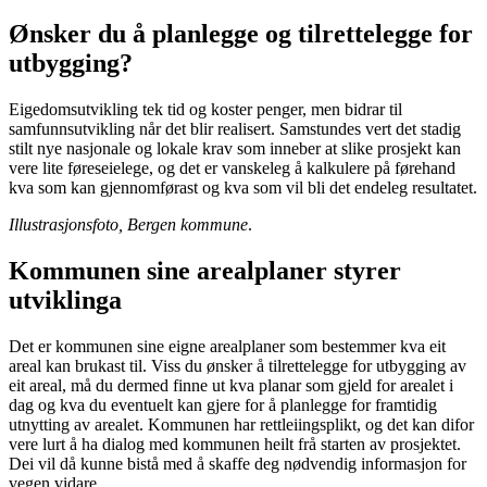
Ønsker du å planlegge og tilrettelegge for
utbygging?
Eigedomsutvikling tek tid og koster penger, men bidrar til
samfunnsutvikling når det blir realisert. Samstundes vert det stadig
stilt nye nasjonale og lokale krav som inneber at slike prosjekt kan
vere lite føreseielege, og det er vanskeleg å kalkulere på førehand
kva som kan gjennomførast og kva som vil bli det endeleg resultatet.
Illustrasjonsfoto, Bergen kommune
.
Kommunen sine arealplaner styrer
utviklinga
Det er kommunen sine eigne arealplaner som bestemmer kva eit
areal kan brukast til. Viss du ønsker å tilrettelegge for utbygging av
eit areal, må du dermed finne ut kva planar som gjeld for arealet i
dag og kva du eventuelt kan gjere for å planlegge for framtidig
utnytting av arealet. Kommunen har rettleiingsplikt, og det kan difor
vere lurt å ha dialog med kommunen heilt frå starten av prosjektet.
Dei vil då kunne bistå med å skaffe deg nødvendig informasjon for
vegen vidare.