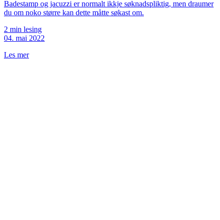
Badestamp og jacuzzi er normalt ikkje søknadspliktig, men draumer
du om noko større kan dette måtte søkast om.
2 min lesing
04. mai 2022
Les mer