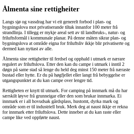
Ålmenta sine rettigheiter
Langs sjø og vassdrag har vi eit generelt forbod i plan- og
bygningslova mot privatiserande tiltak innanfor 100 meter frå
strandlinja. I tillegg er mykje areal sett av til landbruks-, natur- og
friluftsformål i kommunale planar. På denne måten sikrar plan- og
bygningslova at område eigna for friluftsliv ikkje blir privatiserte og
dermed kan nyttast av alle.
Ålmenta sine rettigheiter til ferdsel og opphald i utmark er nærare
regulert av friluftslova. Etter den kan du campe i utmark i inntil 2
døgn på same stad så lenge du held deg minst 150 meter frå næraste
bustad eller hytte. Er du på høgfjellet eller langt frå bebyggelse er
utgangspunktet at du kan campe over lengre tid.
Rettigheten er knytt til utmark. For camping på innmark må du har
særskilt løyve frå grunneigar eller den som brukar innmarka. Ei
innmark er i all hovudsak gårdsplass, hustomt, dyrka mark og
område som er til industriell bruk. Merk deg at naust ikkje er rekna
for innmark etter friluftslova. Dette inneber at du kan raste eller
campe like ved oppførte naust.