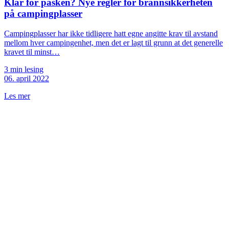
Klar for påsken? Nye regler for brannsikkerheten
på campingplasser
Campingplasser har ikke tidligere hatt egne angitte krav til avstand
mellom hver campingenhet, men det er lagt til grunn at det generelle
kravet til minst…
3 min lesing
06. april 2022
Les mer