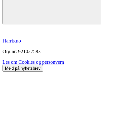
Harris.no
Org.nr: 921027583
Les om Cookies og personvern
Meld på nyhetsbrev