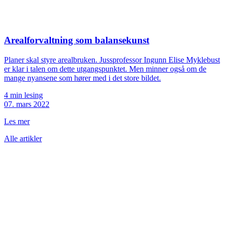
Arealforvaltning som balansekunst
Planer skal styre arealbruken. Jussprofessor Ingunn Elise Myklebust
er klar i talen om dette utgangspunktet. Men minner også om de
mange nyansene som hører med i det store bildet.
4 min lesing
07. mars 2022
Les mer
Alle artikler