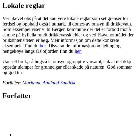
Lokale reglar
Ver likevel obs på at det kan vere lokale reglar som set grenser for
ferdsel og opphald også i utmark, til dømes av omsyn til drikkevatn.
Som eksempel viser vi til Bergen kommune der det er forbod mot å
campe på byfjella rundt drikkevasskjelder og ved Fløyenområdet der
bruksintensiteten er høg. Meir informasjon om dette konkrete
eksempelet finn du
her.
Tilsvarande informasjon om telting og
hengekøye langs Oslofjorden finn du
her.
Uansett bruk, så hugs å ta omsyn og opptre varsamt, slik at det ikkje
oppstår ulemper for grunneigar eller skade på naturen. God sommar
og god tur!
Forfatter:
Marianne Aadland Sandvik
Forfatter